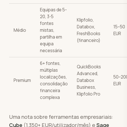
Equipas de 5-
20, 3-5
Klipfolio,
fontes
Databox,
15–50
Médio
mistas,
FreshBooks
EUR
partilha em
(financeiro)
equipa
necessária
6+ fontes,
QuickBooks
múltiplas
Advanced,
localizações,
50–20
Premium
Databox
consolidação
EUR
Business,
financeira
Klipfolio Pro
complexa
Uma nota sobre ferramentas empresariais:
Cube
(1.350+ EUR/utilizador/mês) e
Sage