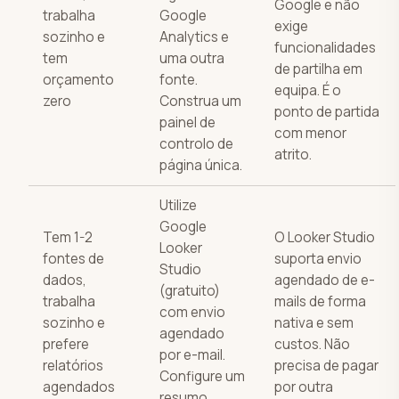
Google e não
trabalha
Google
exige
sozinho e
Analytics e
funcionalidades
tem
uma outra
de partilha em
orçamento
fonte.
equipa. É o
zero
Construa um
ponto de partida
painel de
com menor
controlo de
atrito.
página única.
Utilize
Google
Tem 1-2
O Looker Studio
Looker
fontes de
suporta envio
Studio
dados,
agendado de e-
(gratuito)
trabalha
mails de forma
com envio
sozinho e
nativa e sem
agendado
prefere
custos. Não
por e-mail.
relatórios
precisa de pagar
Configure um
agendados
por outra
resumo