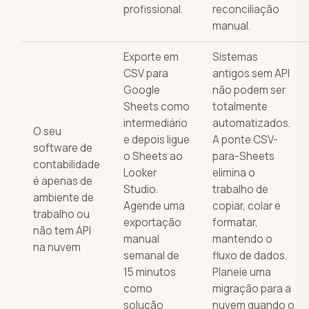
profissional.
reconciliação
manual.
Exporte em
Sistemas
CSV para
antigos sem API
Google
não podem ser
Sheets como
totalmente
intermediário
automatizados.
O seu
e depois ligue
A ponte CSV-
software de
o Sheets ao
para-Sheets
contabilidade
Looker
elimina o
é apenas de
Studio.
trabalho de
ambiente de
Agende uma
copiar, colar e
trabalho ou
exportação
formatar,
não tem API
manual
mantendo o
na nuvem
semanal de
fluxo de dados.
15 minutos
Planeie uma
como
migração para a
solução
nuvem quando o