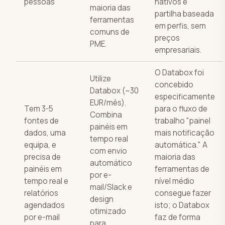
pessoas
nativos e
maioria das
partilha baseada
ferramentas
em perfis, sem
comuns de
preços
PME.
empresariais.
O Databox foi
Utilize
concebido
Databox (~30
especificamente
EUR/mês).
Tem 3-5
para o fluxo de
Combina
fontes de
trabalho "painel
painéis em
dados, uma
mais notificação
tempo real
equipa, e
automática." A
com envio
precisa de
maioria das
automático
painéis em
ferramentas de
por e-
tempo real e
nível médio
mail/Slack e
relatórios
consegue fazer
design
agendados
isto; o Databox
otimizado
por e-mail
faz de forma
para