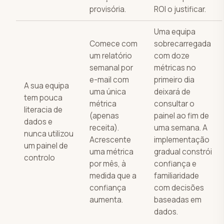
provisória.
ROI o justificar.
Uma equipa
Comece com
sobrecarregada
um relatório
com doze
semanal por
métricas no
e-mail com
primeiro dia
A sua equipa
uma única
deixará de
tem pouca
métrica
consultar o
literacia de
(apenas
painel ao fim de
dados e
receita).
uma semana. A
nunca utilizou
Acrescente
implementação
um painel de
uma métrica
gradual constrói
controlo
por mês, à
confiança e
medida que a
familiaridade
confiança
com decisões
aumenta.
baseadas em
dados.