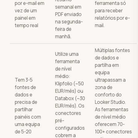
por e-mail em
ferramenta só
semanal em
vez de um
para receber
PDF enviado
painel em
relatórios por e-
na segunda-
tempo real
mail.
feira de
manhã.
Múltiplas fontes
Utilize uma
de dados e
ferramenta
partilha em
de nível
equipa
médio:
Tem 3-5
ultrapassam a
Klipfolio (~50
fontes de
zona de
EUR/mês) ou
dados e
conforto do
Databox (~30
precisa de
Looker Studio.
EUR/mês). Os
partilhar
As ferramentas
conectores
painéis com
de nível médio
pré-
uma equipa
oferecem 70-
configurados
de 5-20
100+ conectores
cobrem a