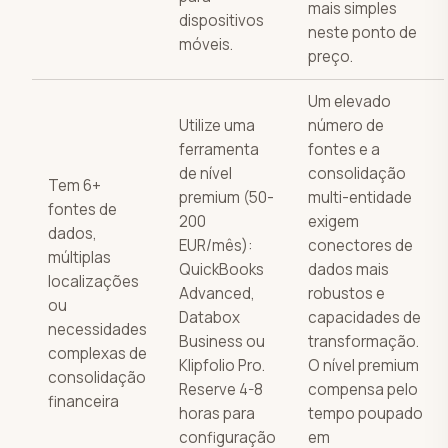
mais simples
dispositivos
neste ponto de
móveis.
preço.
Um elevado
Utilize uma
número de
ferramenta
fontes e a
de nível
consolidação
Tem 6+
premium (50-
multi-entidade
fontes de
200
exigem
dados,
EUR/mês):
conectores de
múltiplas
QuickBooks
dados mais
localizações
Advanced,
robustos e
ou
Databox
capacidades de
necessidades
Business ou
transformação.
complexas de
Klipfolio Pro.
O nível premium
consolidação
Reserve 4-8
compensa pelo
financeira
horas para
tempo poupado
configuração
em