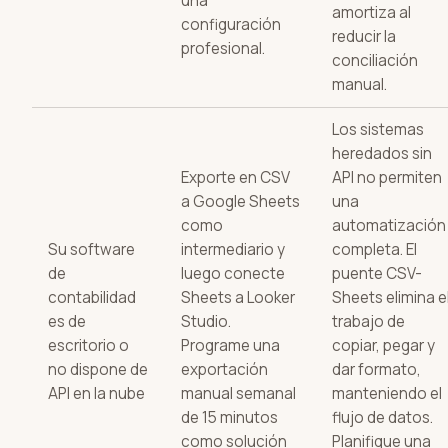
una
amortiza al
configuración
reducir la
profesional.
conciliación
manual.
Los sistemas
heredados sin
Exporte en CSV
API no permiten
a Google Sheets
una
como
automatización
Su software
intermediario y
completa. El
de
luego conecte
puente CSV-
contabilidad
Sheets a Looker
Sheets elimina e
es de
Studio.
trabajo de
escritorio o
Programe una
copiar, pegar y
no dispone de
exportación
dar formato,
API en la nube
manual semanal
manteniendo el
de 15 minutos
flujo de datos.
como solución
Planifique una