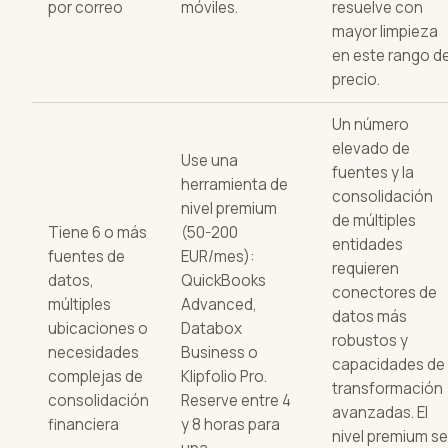
por correo
móviles.
resuelve con
mayor limpieza
en este rango d
precio.
Un número
elevado de
Use una
fuentes y la
herramienta de
consolidación
nivel premium
de múltiples
Tiene 6 o más
(50-200
entidades
fuentes de
EUR/mes):
requieren
datos,
QuickBooks
conectores de
múltiples
Advanced,
datos más
ubicaciones o
Databox
robustos y
necesidades
Business o
capacidades de
complejas de
Klipfolio Pro.
transformación
consolidación
Reserve entre 4
avanzadas. El
financiera
y 8 horas para
nivel premium se