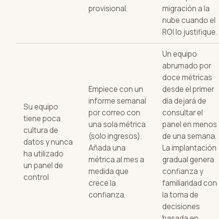
provisional.
migración a la
nube cuando el
ROI lo justifique.
Un equipo
abrumado por
doce métricas
Empiece con un
desde el primer
informe semanal
día dejará de
Su equipo
por correo con
consultar el
tiene poca
una sola métrica
panel en menos
cultura de
(solo ingresos).
de una semana.
datos y nunca
Añada una
La implantación
ha utilizado
métrica al mes a
gradual genera
un panel de
medida que
confianza y
control
crece la
familiaridad con
confianza.
la toma de
decisiones
basada en