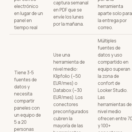
captura semanal
electrónico
herramienta
en PDF que se
en lugar de un
aparte solo para
envíe los lunes
panel en
la entrega por
por la mañana.
tiempo real
correo.
Múltiples
fuentes de
Use una
datos y uso
herramienta de
compartido en
nivel medio:
equipo superan
Tiene 3-5
Klipfolio (~50
la zona de
fuentes de
EUR/mes) o
confort de
datos y
Databox (~30
Looker Studio.
necesita
EUR/mes). Los
Las
compartir
conectores
herramientas de
paneles con
preconfigurados
nivel medio
un equipo de
cubren la
ofrecen entre 7
5 a 20
mayoría de las
y 100+
personas