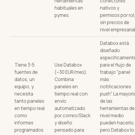
herramientas
conectores
habituales en
nativos y
pymes.
permisos por rol
sin precios de
nivel empresarial
Databox está
diseñado
específicament
Tiene 3-5
Use Databox
para el flujo de
fuentes de
(~30 EUR/mes).
trabajo "panel
datos, un
Combina
más
equipo, y
paneles en
notificaciones
necesita
tiempo real con
push". La mayorí
tanto paneles
envío
de las
en tiempo real
automatizado
herramientas de
como
por correo/Slack
nivel medio
informes
y diseño
pueden hacerlo,
programados
pensado para
pero Databox lo