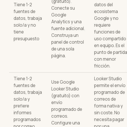
(gratuito).
Tiene 1-2
datos del
Conecte su
fuentes de
ecosistema
Google
datos, trabaja
Google y no
Analytics y una
solo/a y no
requiere
fuente adicional.
tiene
funciones de
Construya un
presupuesto
uso compartido
panel de control
en equipo. Es el
de una sola
punto de partid
página.
con menor
fricción.
Tiene 1-2
Looker Studio
Use Google
fuentes de
permite el envío
Looker Studio
datos, trabaja
programado de
(gratuito) con
solo/a y
correos de
envío
prefiere
forma nativa y
programado de
informes
sin coste. No
correos.
programados
necesita pagar
Configure una
por correo
por una